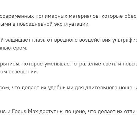
 современных полимерных материалов, которые обесп
ными в повседневной эксплуатации.
защищает глаза от вредного воздействия ультрафио
омпьютером.
тием, которое уменьшает отражение света и повыш
рком освещении.
м, что делает их удобными для длительного ношения
s и Focus Max доступны по цене, что делает их отл