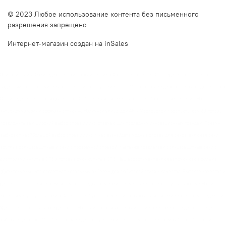
© 2023 Любое использование контента без письменного
разрешения запрещено
Интернет-магазин создан на inSales
Описание сайта Очкинедорого.рф и оффлайн оптик в Санкт-Петербурге. Очкинедорого.рф — это ваш
надежный партнер в мире качественной и доступной оптики. Мы предлагаем дешевые оправы для очков в
СПб и недорогие оправы для очков в СПб, сочетая высокое качество и бюджетные решения. Наш
интернет-магазин и оффлайн оптики на Наличной улице, дом 49, и Московском проспекте, дом 20, готовы
предложить вам широкий выбор оправ и линз, отвечающих последним инновационным трендам. Почему
выбирают нас?Большой выбор оправ и линз. У нас вы найдете модные оправы для очков, включая очки
круглые солнцезащитные и очки с прозрачной оправой. Мы также предлагаем солнцезащитные очки с
диоптриями купить в СПб и готовые очки купить в СПб. Наш ассортимент включает очки как в фильме
"Джентльмены", что делает нас идеальным выбором для любителей стиля и качества. Высокое качество и
доступные цены Мы гордимся тем, что предлагаем очки стоимость которых доступна каждому. Наши
клиенты могут купить очки в Санкт-Петербурге недорого и наслаждаться высоким качеством продукции.
Удобство онлайн-заказа и доставки. Наш сайт предлагает онлайн примерку очков, что делает процесс
выбора еще проще. Мы обеспечиваем доставку очков интернет-магазин которой работает быстро и