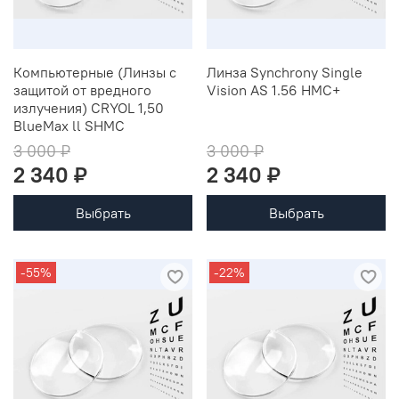
Компьютерные (Линзы с
Линза Synchrony Single
защитой от вредного
Vision AS 1.56 HMC+
излучения) CRYOL 1,50
BlueMax ll SHMC
3 000 ₽
3 000 ₽
2 340 ₽
2 340 ₽
Выбрать
Выбрать
-55%
-22%