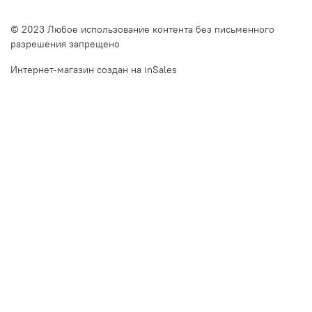
© 2023 Любое использование контента без письменного
разрешения запрещено
Интернет-магазин создан на inSales
Описание сайта Очкинедорого.рф и оффлайн оптик в Санкт-Петербурге. Очкинедорого.рф — это ваш
надежный партнер в мире качественной и доступной оптики. Мы предлагаем дешевые оправы для очков в
СПб и недорогие оправы для очков в СПб, сочетая высокое качество и бюджетные решения. Наш
интернет-магазин и оффлайн оптики на Наличной улице, дом 49, и Московском проспекте, дом 20, готовы
предложить вам широкий выбор оправ и линз, отвечающих последним инновационным трендам. Почему
выбирают нас?Большой выбор оправ и линз. У нас вы найдете модные оправы для очков, включая очки
круглые солнцезащитные и очки с прозрачной оправой. Мы также предлагаем солнцезащитные очки с
диоптриями купить в СПб и готовые очки купить в СПб. Наш ассортимент включает очки как в фильме
"Джентльмены", что делает нас идеальным выбором для любителей стиля и качества. Высокое качество и
доступные цены Мы гордимся тем, что предлагаем очки стоимость которых доступна каждому. Наши
клиенты могут купить очки в Санкт-Петербурге недорого и наслаждаться высоким качеством продукции.
Удобство онлайн-заказа и доставки. Наш сайт предлагает онлайн примерку очков, что делает процесс