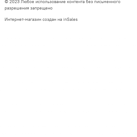
© 2023 Любое использование контента без письменного
разрешения запрещено
Интернет-магазин создан на inSales
Описание сайта Очкинедорого.рф и оффлайн оптик в Санкт-Петербурге. Очкинедорого.рф — это ваш
надежный партнер в мире качественной и доступной оптики. Мы предлагаем дешевые оправы для очков в
СПб и недорогие оправы для очков в СПб, сочетая высокое качество и бюджетные решения. Наш
интернет-магазин и оффлайн оптики на Наличной улице, дом 49, и Московском проспекте, дом 20, готовы
предложить вам широкий выбор оправ и линз, отвечающих последним инновационным трендам. Почему
выбирают нас?Большой выбор оправ и линз. У нас вы найдете модные оправы для очков, включая очки
круглые солнцезащитные и очки с прозрачной оправой. Мы также предлагаем солнцезащитные очки с
диоптриями купить в СПб и готовые очки купить в СПб. Наш ассортимент включает очки как в фильме
"Джентльмены", что делает нас идеальным выбором для любителей стиля и качества. Высокое качество и
доступные цены Мы гордимся тем, что предлагаем очки стоимость которых доступна каждому. Наши
клиенты могут купить очки в Санкт-Петербурге недорого и наслаждаться высоким качеством продукции.
Удобство онлайн-заказа и доставки. Наш сайт предлагает онлайн примерку очков, что делает процесс
выбора еще проще. Мы обеспечиваем доставку очков интернет-магазин которой работает быстро и
надежно. Вы можете заказать очки для зрения в СПб недорого и получить их в удобное для вас время.