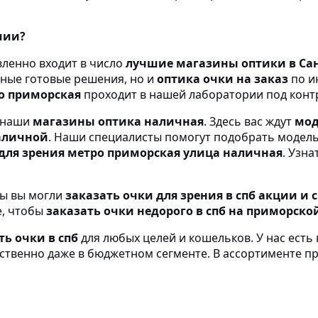
мии?
ленно входит в число
лучшие магазины оптики в Сан
тные готовые решения, но и
оптика очки на заказ
по и
о приморская
проходит в нашей лаборатории под конт
в наши
магазины оптика наличная
. Здесь вас ждут
мод
наличной
. Наши специалисты помогут подобрать модел
для зрения метро приморская улица наличная
. Узн
бы вы могли
заказать очки для зрения в спб акции и 
е, чтобы
заказать очки недорого в спб на приморско
ть очки в спб
для любых целей и кошельков. У нас есть 
твенно даже в бюджетном сегменте. В ассортименте п