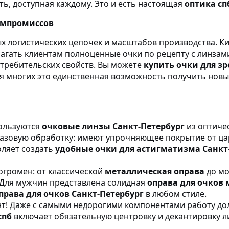
ть, доступная каждому. Это и есть настоящая
оптика сп
омпромиссов
ых логистических цепочек и масштабов производства. К
агать клиентам полноценные очки по рецепту с линзам
отребительских свойств. Вы можете
купить очки для зр
ля многих это единственная возможность получить нов
ользуются
очковые линзы Санкт-Петербург
из оптичес
азовую обработку: имеют упрочняющее покрытие от ца
оляет создать
удобные очки для астигматизма Санкт
огромен: от классической
металлическая оправа
до мо
 Для мужчин представлена солидная
оправа для очков
права для очков Санкт-Петербург
в любом стиле.
! Даже с самыми недорогими компонентами работу до
спб
включает обязательную центровку и декантировку 