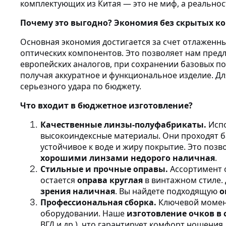
комплектующих из Китая — это не миф, а реальнос
Почему это выгодно? Экономия без скрытых к
Основная экономия достигается за счет отлаженн
оптических компонентов. Это позволяет нам предл
европейских аналогов, при сохранении базовых п
получая аккуратное и функциональное изделие. Д
серьезного удара по бюджету.
Что входит в бюджетное изготовление?
Качественные линзы-полуфабрикаты.
Исп
высокоиндексные материалы. Они проходят б
устойчивое к воде и жиру покрытие. Это позв
хорошими линзами недорого наличная
.
Стильные и прочные оправы.
Ассортимент 
остается
оправа круглая
в винтажном стиле.
зрения наличная
. Вы найдете подходящую
о
Профессиональная сборка.
Ключевой момент
оборудовании. Наше
изготовление очков в 
ВГД и др.), что гарантирует комфорт ношения.