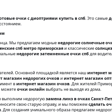
отовые очки с диоптриями купить в спб
. Это самые
д
сстоянием.
ам
лнца. Мы предлагаем модные
недорогие солнечные очк
нские спб метро приморская
и классические
солнце
циальные
недорогие затемненные очки спб
для водите
пателей. Основной площадкой является наш
интернет м
т магазин недорогих очков
и
интернет магазин оп
тимент в
интернет магазин очков
. Для жителей Примо
ы можете
очки онлайн
выбрать не выходя из дома.
Мы выполним недорогую
замена линз в очках Санкт-Пе
риносите свою старую оправу, и мы поможем
сделать оч
я
. Для создания уникального образа предлагаем недоро