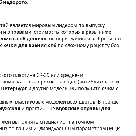
б недорого
.
итай является мировым лидером по выпуску
и и оправами, стоимость которых в разы ниже
ения в спб дешево
, не переплачивая за бренд, но
ые
очки для зрения спб
по сложному рецепту без
кого пластина CR-39 или средне- и
рапин, часто — просветляющее (антибликовое) и
-Петербург
и другие модели. Вы получите
очки с
дных пластиковых моделей всех цветов. В тренде
 мужская
и практичные
мужские оправы для
лжен выполнять специалист на точном
линз по вашим индивидуальным параметрам (МЦР,