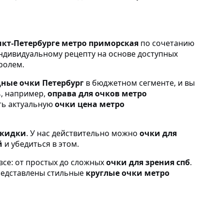
кт-Петербурге метро приморская
по сочетанию
ндивидуальному рецепту на основе доступных
ролем.
ные очки Петербург
в бюджетном сегменте, и вы
ь, например,
оправа для очков метро
ать актуальную
очки цена метро
скидки
. У нас действительно можно
очки для
й
и убедиться в этом.
все: от простых до сложных
очки для зрения спб
.
редставлены стильные
круглые очки метро