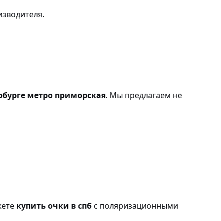
зводителя.
рбурге метро приморская
. Мы предлагаем не
жете
купить очки в спб
с поляризационными