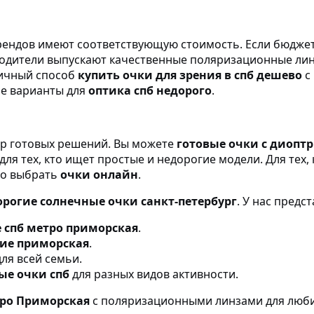
ндов имеют соответствующую стоимость. Если бюджет
водители выпускают качественные поляризационные лин
личный способ
купить очки для зрения в спб дешево
с
е варианты для
оптика спб недорого
.
р готовых решений. Вы можете
готовые очки с диоптр
для тех, кто ищет простые и недорогие модели. Для тех,
но выбрать
очки онлайн
.
орогие солнечные очки санкт-петербург
. У нас предс
 спб метро приморская
.
ие приморская
.
ля всей семьи.
ые очки спб
для разных видов активности.
тро Приморская
с поляризационными линзами для люби