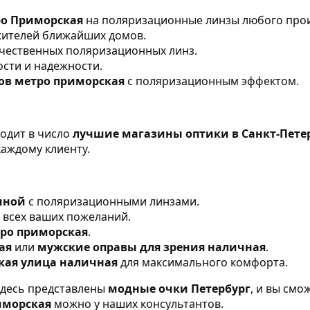
ро Приморская
на поляризационные линзы любого прои
жителей ближайших домов.
ачественных поляризационных линз.
ости и надежности.
ов метро приморская
с поляризационным эффектом.
ходит в число
лучшие магазины оптики в Санкт-Пете
каждому клиенту.
чной
с поляризационными линзами.
 всех ваших пожеланий.
тро приморская
.
ая
или
мужские оправы для зрения наличная
.
кая улица наличная
для максимального комфорта.
 Здесь представлены
модные очки Петербург
, и вы смо
иморская
можно у наших консультантов.