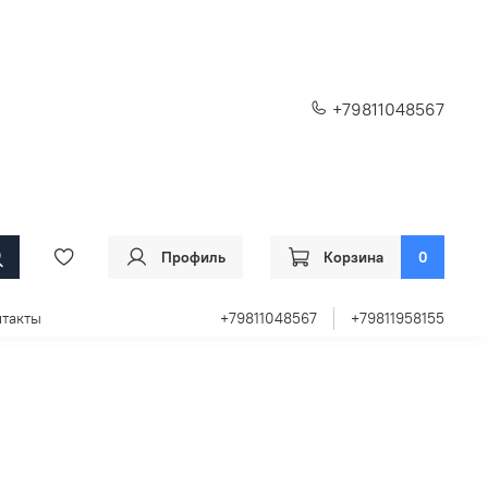
+79811048567
Профиль
Корзина
0
такты
+79811048567
+79811958155