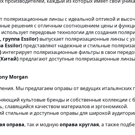
 производителей, каждый из которых имеет свои уник
т поляризационные линзы с идеальной оптикой и высо
нные решения с отличным соотношением цены и функц
использует передовые технологии для создания поляр
 группа Essilor)
выпускает поляризационные линзы с у
 Essilor)
представляют надежные и стильные поляриза
)
интегрирует поляризационные фильтры в свои передо
 (Китай)
предлагают доступные поляризационные линзы
Tony Morgan
ения. Мы предлагаем оправы от ведущих итальянских 
няющий культовые бренды и собственные коллекции с 
, славящийся качеством материалов и эргономикой.
й стильные и доступные оправы для широкой аудитори
ая оправа
, так и модную
оправа круглая
, а также под