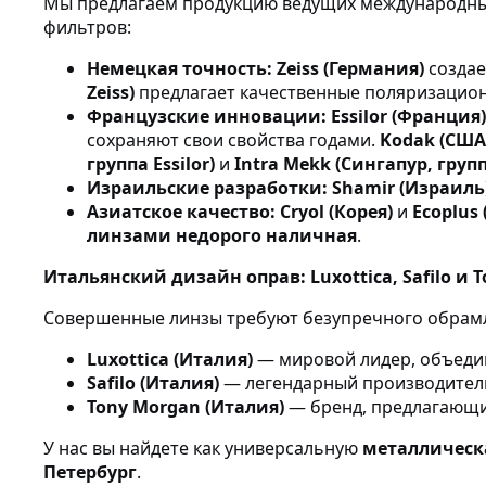
Мы предлагаем продукцию ведущих международных
фильтров:
Немецкая точность:
Zeiss (Германия)
создае
Zeiss)
предлагает качественные поляризацио
Французские инновации:
Essilor (Франция)
сохраняют свои свойства годами.
Kodak (США,
группа Essilor)
и
Intra Mekk (Сингапур, группа
Израильские разработки:
Shamir (Израиль
Азиатское качество:
Cryol (Корея)
и
Ecoplus
линзами недорого наличная
.
Итальянский дизайн оправ: Luxottica, Safilo и 
Совершенные линзы требуют безупречного обрамл
Luxottica (Италия)
— мировой лидер, объеди
Safilo (Италия)
— легендарный производитель
Tony Morgan (Италия)
— бренд, предлагающи
У нас вы найдете как универсальную
металлическ
Петербург
.