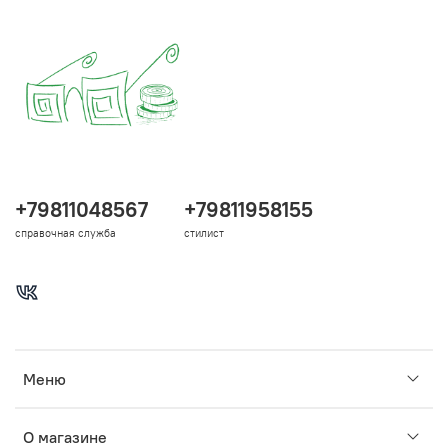
+79811048567
+79811958155
справочная служба
стилист
Меню
О магазине