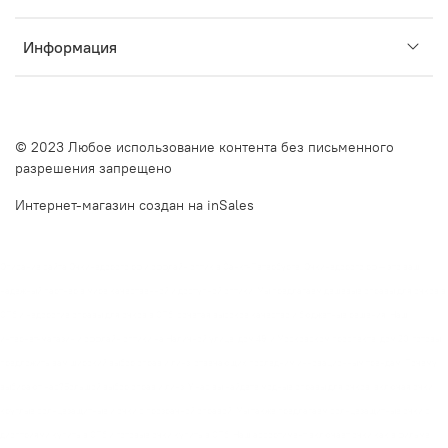
Информация
© 2023 Любое использование контента без письменного
разрешения запрещено
Интернет-магазин создан на inSales
Описание сайта Очкинедорого.рф и оффлайн оптик в Санкт-Петербурге. Очкинедорого.рф — это ваш
надежный партнер в мире качественной и доступной оптики. Мы предлагаем дешевые оправы для очков в
СПб и недорогие оправы для очков в СПб, сочетая высокое качество и бюджетные решения. Наш
интернет-магазин и оффлайн оптики на Наличной улице, дом 49, и Московском проспекте, дом 20, готовы
предложить вам широкий выбор оправ и линз, отвечающих последним инновационным трендам. Почему
выбирают нас?Большой выбор оправ и линз. У нас вы найдете модные оправы для очков, включая очки
круглые солнцезащитные и очки с прозрачной оправой. Мы также предлагаем солнцезащитные очки с
диоптриями купить в СПб и готовые очки купить в СПб. Наш ассортимент включает очки как в фильме