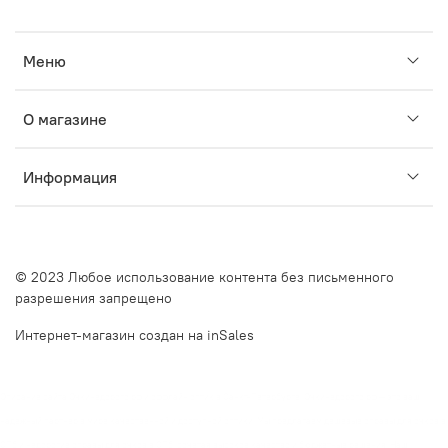
Меню
О магазине
Информация
© 2023 Любое использование контента без письменного
разрешения запрещено
Интернет-магазин создан на inSales
Описание сайта Очкинедорого.рф и оффлайн оптик в Санкт-Петербурге. Очкинедорого.рф — это ваш
надежный партнер в мире качественной и доступной оптики. Мы предлагаем дешевые оправы для очков в
СПб и недорогие оправы для очков в СПб, сочетая высокое качество и бюджетные решения. Наш