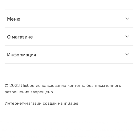
Меню
О магазине
Информация
© 2023 Любое использование контента без письменного
разрешения запрещено
Интернет-магазин создан на inSales
Описание сайта Очкинедорого.рф и оффлайн оптик в Санкт-Петербурге. Очкинедорого.рф — это ваш
надежный партнер в мире качественной и доступной оптики. Мы предлагаем дешевые оправы для очков в
СПб и недорогие оправы для очков в СПб, сочетая высокое качество и бюджетные решения. Наш