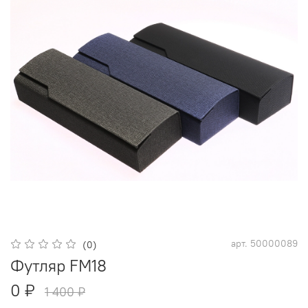
арт.
50000089
(0)
Футляр FM18
0 ₽
1 400 ₽