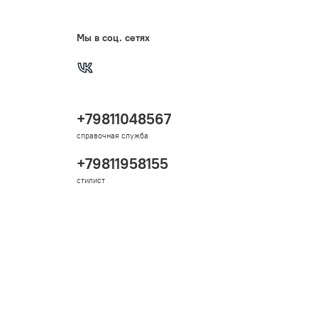
Мы в соц. сетях
+79811048567
справочная служба
+79811958155
стилист