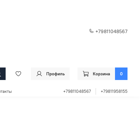
+79811048567
Профиль
Корзина
0
такты
+79811048567
+79811958155