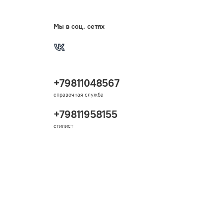
Мы в соц. сетях
+79811048567
справочная служба
+79811958155
стилист