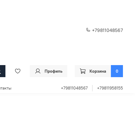
+79811048567
Профиль
Корзина
0
такты
+79811048567
+79811958155