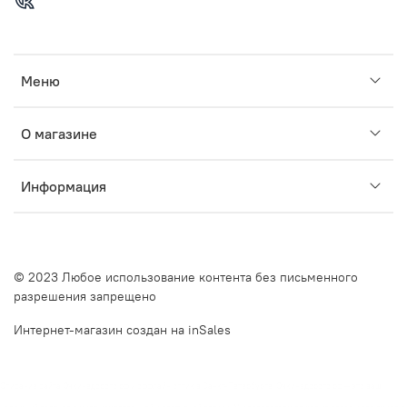
Меню
О магазине
Информация
© 2023 Любое использование контента без письменного
разрешения запрещено
Интернет-магазин создан на inSales
Описание сайта Очкинедорого.рф и оффлайн оптик в Санкт-Петербурге. Очкинедорого.рф — это ваш