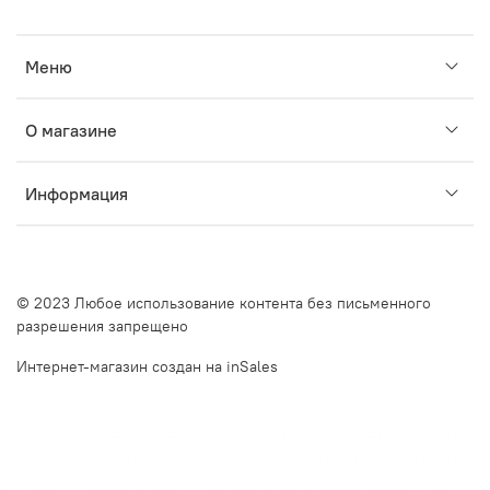
Меню
О магазине
Информация
© 2023 Любое использование контента без письменного
разрешения запрещено
Интернет-магазин создан на inSales
Описание сайта Очкинедорого.рф и оффлайн оптик в Санкт-Петербурге. Очкинедорого.рф — это ваш
надежный партнер в мире качественной и доступной оптики. Мы предлагаем дешевые оправы для очков в
СПб и недорогие оправы для очков в СПб, сочетая высокое качество и бюджетные решения. Наш