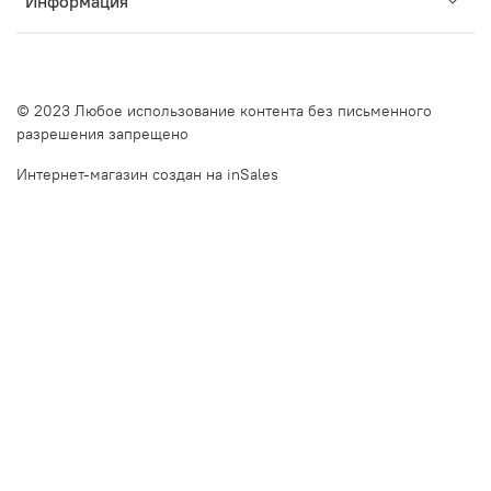
Информация
© 2023 Любое использование контента без письменного
разрешения запрещено
Интернет-магазин создан на inSales
Описание сайта Очкинедорого.рф и оффлайн оптик в Санкт-Петербурге. Очкинедорого.рф — это ваш
надежный партнер в мире качественной и доступной оптики. Мы предлагаем дешевые оправы для очков в
СПб и недорогие оправы для очков в СПб, сочетая высокое качество и бюджетные решения. Наш
интернет-магазин и оффлайн оптики на Наличной улице, дом 49, и Московском проспекте, дом 20, готовы
предложить вам широкий выбор оправ и линз, отвечающих последним инновационным трендам. Почему
выбирают нас?Большой выбор оправ и линз. У нас вы найдете модные оправы для очков, включая очки
круглые солнцезащитные и очки с прозрачной оправой. Мы также предлагаем солнцезащитные очки с
диоптриями купить в СПб и готовые очки купить в СПб. Наш ассортимент включает очки как в фильме
"Джентльмены", что делает нас идеальным выбором для любителей стиля и качества. Высокое качество и
доступные цены Мы гордимся тем, что предлагаем очки стоимость которых доступна каждому. Наши