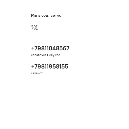
Мы в соц. сетях
+79811048567
справочная служба
+79811958155
стилист