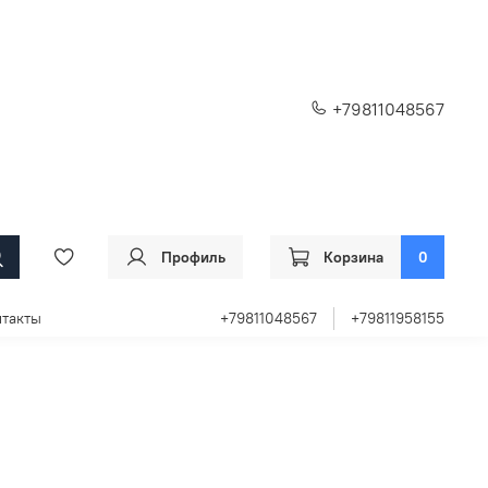
+79811048567
Профиль
Корзина
0
такты
+79811048567
+79811958155