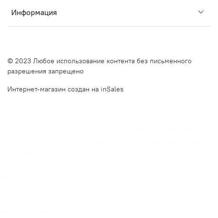
Информация
© 2023 Любое использование контента без письменного
разрешения запрещено
Интернет-магазин создан на inSales
Описание сайта Очкинедорого.рф и оффлайн оптик в Санкт-Петербурге. Очкинедорого.рф — это ваш
надежный партнер в мире качественной и доступной оптики. Мы предлагаем дешевые оправы для очков в
СПб и недорогие оправы для очков в СПб, сочетая высокое качество и бюджетные решения. Наш
интернет-магазин и оффлайн оптики на Наличной улице, дом 49, и Московском проспекте, дом 20, готовы
предложить вам широкий выбор оправ и линз, отвечающих последним инновационным трендам. Почему
выбирают нас?Большой выбор оправ и линз. У нас вы найдете модные оправы для очков, включая очки
круглые солнцезащитные и очки с прозрачной оправой. Мы также предлагаем солнцезащитные очки с
диоптриями купить в СПб и готовые очки купить в СПб. Наш ассортимент включает очки как в фильме
"Джентльмены", что делает нас идеальным выбором для любителей стиля и качества. Высокое качество и