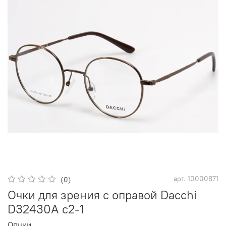
арт.
10000871
(0)
Очки для зрения с оправой Dacchi
D32430А c2-1
Опции