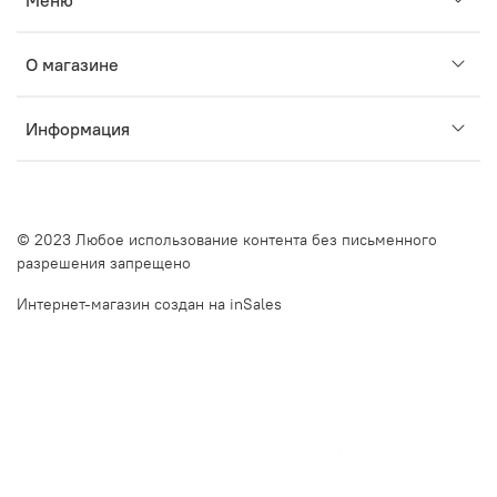
Меню
О магазине
Информация
© 2023 Любое использование контента без письменного
разрешения запрещено
Интернет-магазин создан на inSales
Описание сайта Очкинедорого.рф и оффлайн оптик в Санкт-Петербурге. Очкинедорого.рф — это ваш
надежный партнер в мире качественной и доступной оптики. Мы предлагаем дешевые оправы для очков в
СПб и недорогие оправы для очков в СПб, сочетая высокое качество и бюджетные решения. Наш
интернет-магазин и оффлайн оптики на Наличной улице, дом 49, и Московском проспекте, дом 20, готовы
предложить вам широкий выбор оправ и линз, отвечающих последним инновационным трендам. Почему