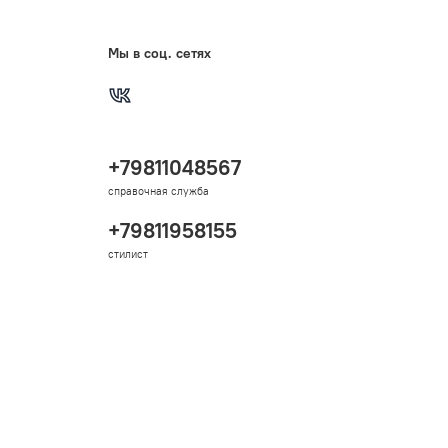
Мы в соц. сетях
+79811048567
справочная служба
+79811958155
стилист