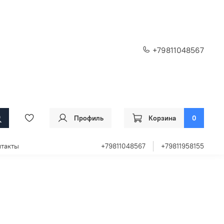
+79811048567
Профиль
Корзина
0
такты
+79811048567
+79811958155