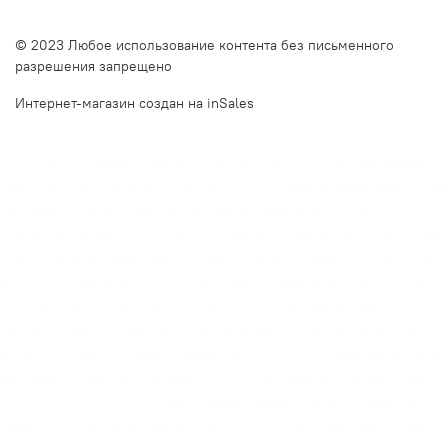
© 2023 Любое использование контента без письменного
разрешения запрещено
Интернет-магазин создан на inSales
Описание сайта Очкинедорого.рф и оффлайн оптик в Санкт-Петербурге. Очкинедорого.рф — это ваш
надежный партнер в мире качественной и доступной оптики. Мы предлагаем дешевые оправы для очков в
СПб и недорогие оправы для очков в СПб, сочетая высокое качество и бюджетные решения. Наш
интернет-магазин и оффлайн оптики на Наличной улице, дом 49, и Московском проспекте, дом 20, готовы
предложить вам широкий выбор оправ и линз, отвечающих последним инновационным трендам. Почему
выбирают нас?Большой выбор оправ и линз. У нас вы найдете модные оправы для очков, включая очки
круглые солнцезащитные и очки с прозрачной оправой. Мы также предлагаем солнцезащитные очки с
диоптриями купить в СПб и готовые очки купить в СПб. Наш ассортимент включает очки как в фильме
"Джентльмены", что делает нас идеальным выбором для любителей стиля и качества. Высокое качество и
доступные цены Мы гордимся тем, что предлагаем очки стоимость которых доступна каждому. Наши
клиенты могут купить очки в Санкт-Петербурге недорого и наслаждаться высоким качеством продукции.
Удобство онлайн-заказа и доставки. Наш сайт предлагает онлайн примерку очков, что делает процесс