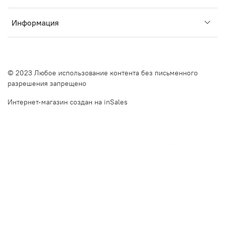
Информация
© 2023 Любое использование контента без письменного
разрешения запрещено
Интернет-магазин создан на inSales
Описание сайта Очкинедорого.рф и оффлайн оптик в Санкт-Петербурге. Очкинедорого.рф — это ваш
надежный партнер в мире качественной и доступной оптики. Мы предлагаем дешевые оправы для очков в
СПб и недорогие оправы для очков в СПб, сочетая высокое качество и бюджетные решения. Наш
интернет-магазин и оффлайн оптики на Наличной улице, дом 49, и Московском проспекте, дом 20, готовы
предложить вам широкий выбор оправ и линз, отвечающих последним инновационным трендам. Почему
выбирают нас?Большой выбор оправ и линз. У нас вы найдете модные оправы для очков, включая очки
круглые солнцезащитные и очки с прозрачной оправой. Мы также предлагаем солнцезащитные очки с
диоптриями купить в СПб и готовые очки купить в СПб. Наш ассортимент включает очки как в фильме