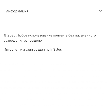
Информация
© 2023 Любое использование контента без письменного
разрешения запрещено
Интернет-магазин создан на inSales
Описание сайта Очкинедорого.рф и оффлайн оптик в Санкт-Петербурге. Очкинедорого.рф — это ваш
надежный партнер в мире качественной и доступной оптики. Мы предлагаем дешевые оправы для очков в
СПб и недорогие оправы для очков в СПб, сочетая высокое качество и бюджетные решения. Наш
интернет-магазин и оффлайн оптики на Наличной улице, дом 49, и Московском проспекте, дом 20, готовы
предложить вам широкий выбор оправ и линз, отвечающих последним инновационным трендам. Почему
выбирают нас?Большой выбор оправ и линз. У нас вы найдете модные оправы для очков, включая очки
круглые солнцезащитные и очки с прозрачной оправой. Мы также предлагаем солнцезащитные очки с
диоптриями купить в СПб и готовые очки купить в СПб. Наш ассортимент включает очки как в фильме