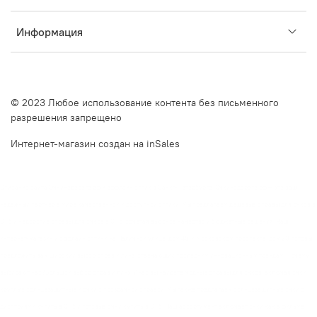
Информация
© 2023 Любое использование контента без письменного
разрешения запрещено
Интернет-магазин создан на inSales
Описание сайта Очкинедорого.рф и оффлайн оптик в Санкт-Петербурге. Очкинедорого.рф — это ваш
надежный партнер в мире качественной и доступной оптики. Мы предлагаем дешевые оправы для очков в
СПб и недорогие оправы для очков в СПб, сочетая высокое качество и бюджетные решения. Наш
интернет-магазин и оффлайн оптики на Наличной улице, дом 49, и Московском проспекте, дом 20, готовы
предложить вам широкий выбор оправ и линз, отвечающих последним инновационным трендам. Почему
выбирают нас?Большой выбор оправ и линз. У нас вы найдете модные оправы для очков, включая очки
круглые солнцезащитные и очки с прозрачной оправой. Мы также предлагаем солнцезащитные очки с
диоптриями купить в СПб и готовые очки купить в СПб. Наш ассортимент включает очки как в фильме