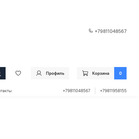
+79811048567
Профиль
Корзина
0
такты
+79811048567
+79811958155