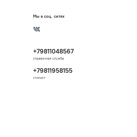
Мы в соц. сетях
+79811048567
справочная служба
+79811958155
стилист