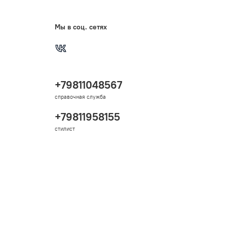
Мы в соц. сетях
+79811048567
справочная служба
+79811958155
стилист