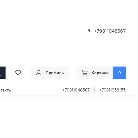
+79811048567
Профиль
Корзина
0
такты
+79811048567
+79811958155