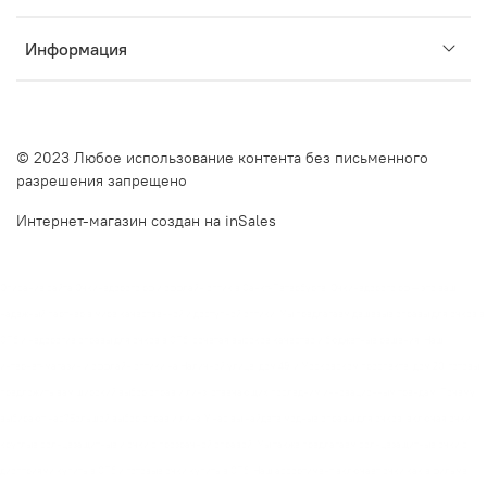
Информация
© 2023 Любое использование контента без письменного
разрешения запрещено
Интернет-магазин создан на inSales
Описание сайта Очкинедорого.рф и оффлайн оптик в Санкт-Петербурге. Очкинедорого.рф — это ваш
надежный партнер в мире качественной и доступной оптики. Мы предлагаем дешевые оправы для очков в
СПб и недорогие оправы для очков в СПб, сочетая высокое качество и бюджетные решения. Наш
интернет-магазин и оффлайн оптики на Наличной улице, дом 49, и Московском проспекте, дом 20, готовы
предложить вам широкий выбор оправ и линз, отвечающих последним инновационным трендам. Почему
выбирают нас?Большой выбор оправ и линз. У нас вы найдете модные оправы для очков, включая очки
круглые солнцезащитные и очки с прозрачной оправой. Мы также предлагаем солнцезащитные очки с
диоптриями купить в СПб и готовые очки купить в СПб. Наш ассортимент включает очки как в фильме