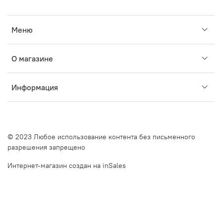
Меню
О магазине
Информация
© 2023 Любое использование контента без письменного
разрешения запрещено
Интернет-магазин создан на inSales
Описание сайта Очкинедорого.рф и оффлайн оптик в Санкт-Петербурге. Очкинедорого.рф — это ваш
надежный партнер в мире качественной и доступной оптики. Мы предлагаем дешевые оправы для очков в
СПб и недорогие оправы для очков в СПб, сочетая высокое качество и бюджетные решения. Наш