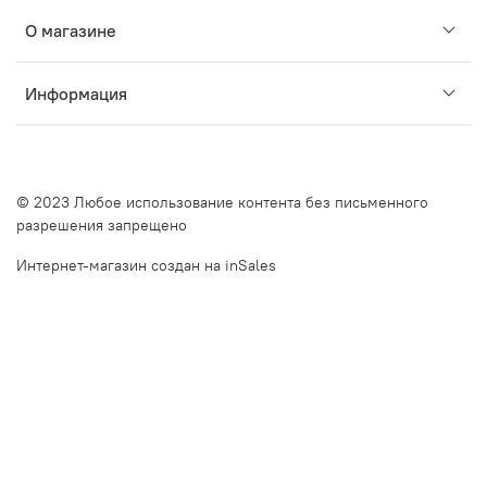
О магазине
Информация
© 2023 Любое использование контента без письменного
разрешения запрещено
Интернет-магазин создан на inSales
Описание сайта Очкинедорого.рф и оффлайн оптик в Санкт-Петербурге. Очкинедорого.рф — это ваш
надежный партнер в мире качественной и доступной оптики. Мы предлагаем дешевые оправы для очков в
СПб и недорогие оправы для очков в СПб, сочетая высокое качество и бюджетные решения. Наш
интернет-магазин и оффлайн оптики на Наличной улице, дом 49, и Московском проспекте, дом 20, готовы
предложить вам широкий выбор оправ и линз, отвечающих последним инновационным трендам. Почему
выбирают нас?Большой выбор оправ и линз. У нас вы найдете модные оправы для очков, включая очки