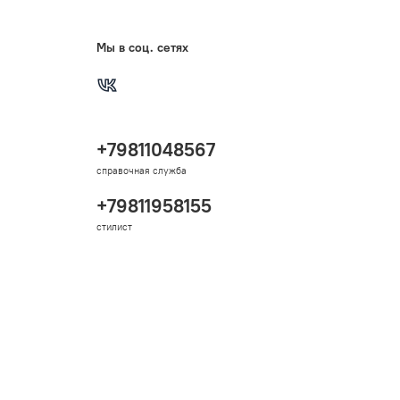
Мы в соц. сетях
+79811048567
справочная служба
+79811958155
стилист