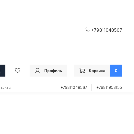
+79811048567
Профиль
Корзина
0
такты
+79811048567
+79811958155