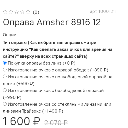
арт.
10001211
(0)
Оправа Amshar 8916 12
Опции
Тип оправы (Как выбрать тип оправы смотри
инструкцию "Как сделать заказ очков для зрения на
сайте?" вверху на всех страницах сайта)
Покупка оправы без линз
(+
0 ₽
)
Изготовление очков с оправой ободок
(+
390 ₽
)
Изготовление очков с полуободковой оправой на
леске
(+
590 ₽
)
Изготовление очков с безободковой оправой
(+
990 ₽
)
Изготовление очков со стекляными линзами или
линзами Трайвекс
(+
1 490 ₽
)
1 600 ₽
2 070 ₽