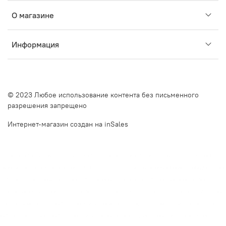
О магазине
Информация
© 2023 Любое использование контента без письменного
разрешения запрещено
Интернет-магазин создан на inSales
Описание сайта Очкинедорого.рф и оффлайн оптик в Санкт-Петербурге. Очкинедорого.рф — это ваш
надежный партнер в мире качественной и доступной оптики. Мы предлагаем дешевые оправы для очков в
СПб и недорогие оправы для очков в СПб, сочетая высокое качество и бюджетные решения. Наш
интернет-магазин и оффлайн оптики на Наличной улице, дом 49, и Московском проспекте, дом 20, готовы
предложить вам широкий выбор оправ и линз, отвечающих последним инновационным трендам. Почему
выбирают нас?Большой выбор оправ и линз. У нас вы найдете модные оправы для очков, включая очки