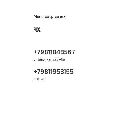
Мы в соц. сетях
+79811048567
справочная служба
+79811958155
стилист