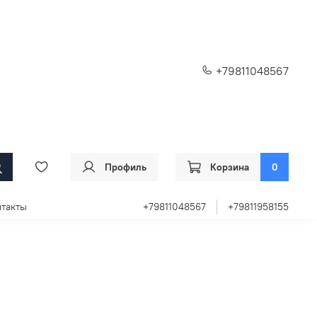
+79811048567
Профиль
Корзина
0
такты
+79811048567
+79811958155