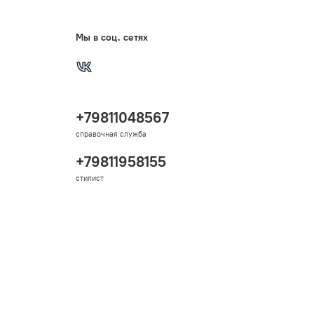
Мы в соц. сетях
+79811048567
справочная служба
+79811958155
стилист