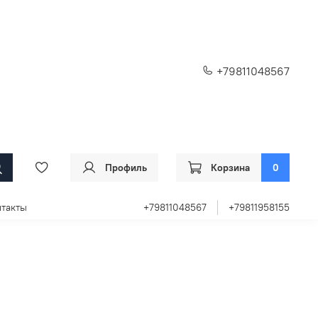
+79811048567
Профиль
Корзина
0
такты
+79811048567
+79811958155