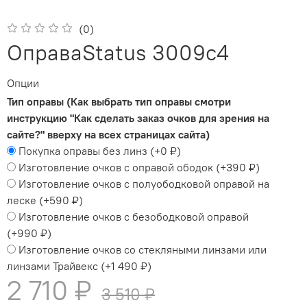
(0)
ОправаStatus 3009с4
Опции
Тип оправы (Как выбрать тип оправы смотри
инструкцию "Как сделать заказ очков для зрения на
сайте?" вверху на всех страницах сайта)
Покупка оправы без линз
(+
0 ₽
)
Изготовление очков с оправой ободок
(+
390 ₽
)
Изготовление очков с полуободковой оправой на
леске
(+
590 ₽
)
Изготовление очков с безободковой оправой
(+
990 ₽
)
Изготовление очков со стекляными линзами или
линзами Трайвекс
(+
1 490 ₽
)
2 710 ₽
3 510 ₽