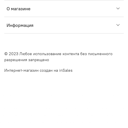
О магазине
Информация
© 2023 Любое использование контента без письменного
разрешения запрещено
Интернет-магазин создан на inSales
Описание сайта Очкинедорого.рф и оффлайн оптик в Санкт-Петербурге. Очкинедорого.рф — это ваш
надежный партнер в мире качественной и доступной оптики. Мы предлагаем дешевые оправы для очков в
СПб и недорогие оправы для очков в СПб, сочетая высокое качество и бюджетные решения. Наш
интернет-магазин и оффлайн оптики на Наличной улице, дом 49, и Московском проспекте, дом 20, готовы
предложить вам широкий выбор оправ и линз, отвечающих последним инновационным трендам. Почему
выбирают нас?Большой выбор оправ и линз. У нас вы найдете модные оправы для очков, включая очки