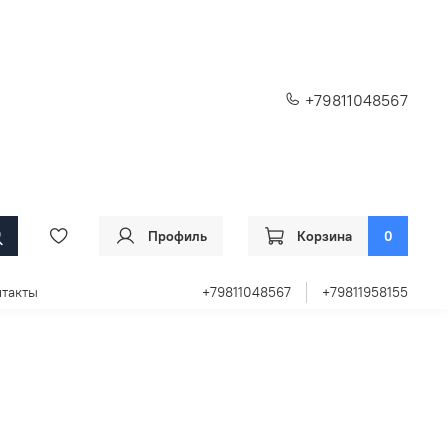
+79811048567
Профиль
Корзина
0
такты
+79811048567
+79811958155