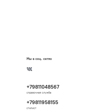
Мы в соц. сетях
+79811048567
справочная служба
+79811958155
стилист