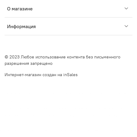
О магазине
Информация
© 2023 Любое использование контента без письменного
разрешения запрещено
Интернет-магазин создан на inSales
Описание сайта Очкинедорого.рф и оффлайн оптик в Санкт-Петербурге. Очкинедорого.рф — это ваш
надежный партнер в мире качественной и доступной оптики. Мы предлагаем дешевые оправы для очков в
СПб и недорогие оправы для очков в СПб, сочетая высокое качество и бюджетные решения. Наш
интернет-магазин и оффлайн оптики на Наличной улице, дом 49, и Московском проспекте, дом 20, готовы
предложить вам широкий выбор оправ и линз, отвечающих последним инновационным трендам. Почему
выбирают нас?Большой выбор оправ и линз. У нас вы найдете модные оправы для очков, включая очки