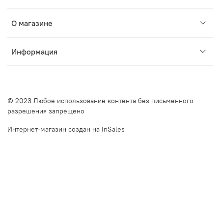
О магазине
Информация
© 2023 Любое использование контента без письменного
разрешения запрещено
Интернет-магазин создан на inSales
Описание сайта Очкинедорого.рф и оффлайн оптик в Санкт-Петербурге. Очкинедорого.рф — это ваш
надежный партнер в мире качественной и доступной оптики. Мы предлагаем дешевые оправы для очков в
СПб и недорогие оправы для очков в СПб, сочетая высокое качество и бюджетные решения. Наш
интернет-магазин и оффлайн оптики на Наличной улице, дом 49, и Московском проспекте, дом 20, готовы
предложить вам широкий выбор оправ и линз, отвечающих последним инновационным трендам. Почему
выбирают нас?Большой выбор оправ и линз. У нас вы найдете модные оправы для очков, включая очки