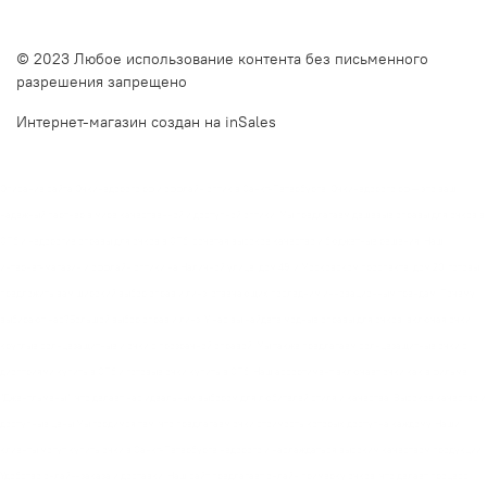
© 2023 Любое использование контента без письменного
разрешения запрещено
Интернет-магазин создан на inSales
Описание сайта Очкинедорого.рф и оффлайн оптик в Санкт-Петербурге. Очкинедорого.рф — это ваш
надежный партнер в мире качественной и доступной оптики. Мы предлагаем дешевые оправы для очков в
СПб и недорогие оправы для очков в СПб, сочетая высокое качество и бюджетные решения. Наш
интернет-магазин и оффлайн оптики на Наличной улице, дом 49, и Московском проспекте, дом 20, готовы
предложить вам широкий выбор оправ и линз, отвечающих последним инновационным трендам. Почему
выбирают нас?Большой выбор оправ и линз. У нас вы найдете модные оправы для очков, включая очки
круглые солнцезащитные и очки с прозрачной оправой. Мы также предлагаем солнцезащитные очки с
диоптриями купить в СПб и готовые очки купить в СПб. Наш ассортимент включает очки как в фильме
"Джентльмены", что делает нас идеальным выбором для любителей стиля и качества. Высокое качество и
доступные цены Мы гордимся тем, что предлагаем очки стоимость которых доступна каждому. Наши
клиенты могут купить очки в Санкт-Петербурге недорого и наслаждаться высоким качеством продукции.
Удобство онлайн-заказа и доставки. Наш сайт предлагает онлайн примерку очков, что делает процесс