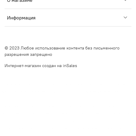
О магазине
Информация
© 2023 Любое использование контента без письменного
разрешения запрещено
Интернет-магазин создан на inSales
Описание сайта Очкинедорого.рф и оффлайн оптик в Санкт-Петербурге. Очкинедорого.рф — это ваш
надежный партнер в мире качественной и доступной оптики. Мы предлагаем дешевые оправы для очков в
СПб и недорогие оправы для очков в СПб, сочетая высокое качество и бюджетные решения. Наш
интернет-магазин и оффлайн оптики на Наличной улице, дом 49, и Московском проспекте, дом 20, готовы
предложить вам широкий выбор оправ и линз, отвечающих последним инновационным трендам. Почему
выбирают нас?Большой выбор оправ и линз. У нас вы найдете модные оправы для очков, включая очки
круглые солнцезащитные и очки с прозрачной оправой. Мы также предлагаем солнцезащитные очки с
диоптриями купить в СПб и готовые очки купить в СПб. Наш ассортимент включает очки как в фильме